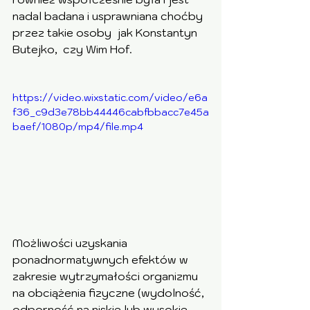
nadal badana i usprawniana choćby 
przez takie osoby  jak Konstantyn 
Butejko,  czy Wim Hof.
https://video.wixstatic.com/video/e6a
f36_c9d3e78bb44446cabfbbacc7e45a
baef/1080p/mp4/file.mp4
Możliwości uzyskania 
ponadnormatywnych efektów w 
zakresie wytrzymałości organizmu 
na obciążenia fizyczne (wydolność, 
odporność na niskie lub wysokie 