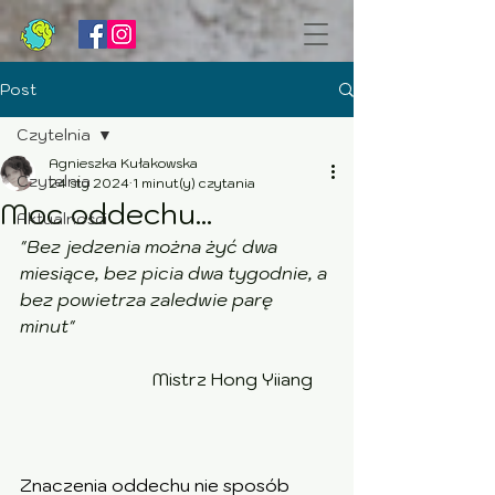
Post
Czytelnia
Agnieszka Kułakowska
Czytelnia
24 sty 2024
1 minut(y) czytania
Moc oddechu...
Aktualności
"Bez jedzenia można żyć dwa 
miesiące, bez picia dwa tygodnie, a 
bez powietrza zaledwie parę 
minut" 
			Mistrz Hong Yiiang
Znaczenia oddechu nie sposób 