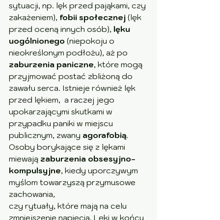
sytuacji, np. lęk przed pająkami, czy 
zakażeniem), 
fobii społecznej
 (lęk 
przed oceną innych osób), 
lęku 
uogólnionego
 (niepokoju o 
nieokreślonym podłożu), aż po
zaburzenia paniczne
, które mogą 
przyjmować postać zbliżoną do 
zawału serca. Istnieje również lęk 
przed lękiem,  a raczej jego 
upokarzającymi skutkami w 
przypadku paniki w miejscu 
publicznym, zwany 
agorafobią
. 
Osoby borykające się z lękami 
miewają 
zaburzenia obsesyjno-
kompulsyjne
, kiedy uporczywym 
myślom towarzyszą przymusowe 
zachowania, 
czy rytuały, które mają na celu 
zmniejszenie napięcia. Lęki w końcu 