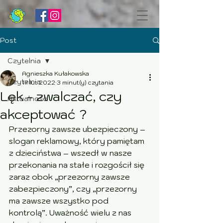
Post
Czytelnia
Agnieszka Kułakowska
Czytelnia
17 lut 2022
3 minut(y) czytania
Lęk - zwalczać, czy
Aktualności
akceptować ?
Przezorny zawsze ubezpieczony – 
slogan reklamowy, który pamiętam 
z dzieciństwa – wszedł w nasze 
przekonania na stałe i rozgościł się 
zaraz obok „przezorny zawsze 
zabezpieczony”, czy „przezorny 
ma zawsze wszystko pod 
kontrolą”. Uważność wielu z nas 