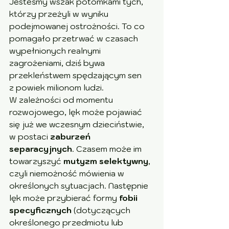
Jesteśmy wszak potomkami tych, 
którzy przeżyli w wyniku 
podejmowanej ostrożności. To co 
pomagało przetrwać w czasach 
wypełnionych realnymi 
zagrożeniami, dziś bywa 
przekleństwem spędzającym sen 
z powiek milionom ludzi. 
W zależności od momentu 
rozwojowego, lęk może pojawiać 
się już we wczesnym dzieciństwie, 
w postaci 
zaburzeń 
separacyjnych
. Czasem może im 
towarzyszyć 
mutyzm selektywny
, 
czyli niemożność mówienia w 
określonych sytuacjach. Następnie 
lęk może przybierać formy 
fobii 
specyficznych 
(dotyczących 
określonego przedmiotu lub 