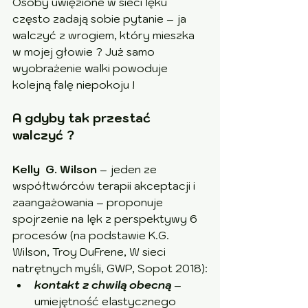
Osoby uwięzione w sieci lęku 
często zadają sobie pytanie – ja 
walczyć z wrogiem, który mieszka 
w mojej głowie ? Już samo 
wyobrażenie walki powoduje 
kolejną falę niepokoju !
A gdyby tak przestać 
walczyć ?
Kelly  G. Wilson
 – jeden ze 
współtwórców terapii akceptacji i 
zaangażowania – proponuje 
spojrzenie na lęk z perspektywy 6 
procesów (na podstawie K.G. 
Wilson, Troy DuFrene, W sieci 
natrętnych myśli, GWP, Sopot 2018):
kontakt z chwilą obecną
 – 
umiejętność elastycznego 