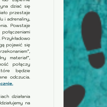
na dziać się 
iało przestaje 
i adrenaliny, 
nia. Powstaje 
połączeniami 
. Przykładowo 
 pojawić się 
rzekonaniem”, 
y materiał”, 
ość połączy 
tóre będzie 
charakteryzować spokój, poczucie sprawczości lub inne pozytywne odczucia. 
cznie.
ch działania 
działujemy na 