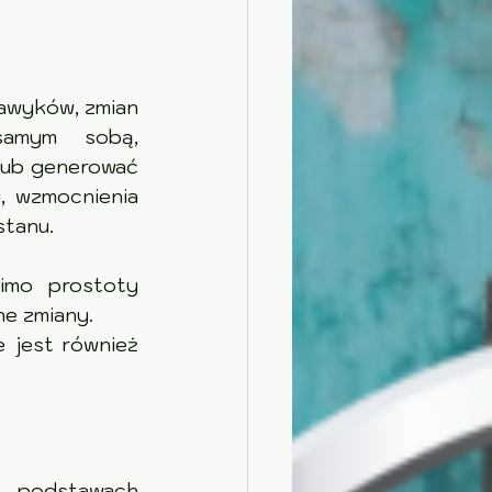
nawyków, zmian 
                  
lub generować 
, wzmocnienia 
stanu.
                               
e zmiany. 
 jest również 
 podstawach 