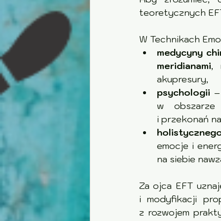
teoretycznych EF
W Technikach Emoc
medycyny chi
meridianami
, 
akupresury,
psychologii
 – 
w obszarze pozna
i przekonań na
holistyczneg
emocje i ener
na siebie nawz
Za ojca EFT uznaj
i modyfikacji propono
z rozwojem prakty