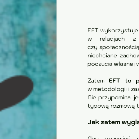
EFT wykorzystuje s
w relacjach z drugim c
czy społecznością
niechciane zachow
poczucia własnej w
Zatem 
EFT to p
w metodologii i za
Nie przypomina je
typową rozmową t
Jak zatem wygląd
Aby zrozumieć, 