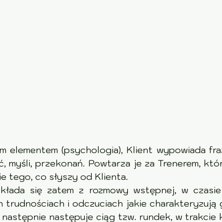
m elementem (psychologia), Klient wypowiada fr
, myśli, przekonań. Powtarza je za Trenerem, który
ie tego, co słyszy od Klienta.
kłada się zatem z rozmowy wstępnej, w czasie k
 trudnościach i odczuciach jakie charakteryzują 
 następnie następuje ciąg tzw. rundek, w trakcie k