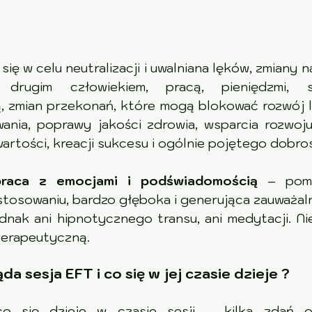
ię w celu neutralizacji i uwalniana lęków, zmiany 
złowiekiem, pracą, pieniędzmi, samym sobą,                   
, zmian przekonań, które mogą blokować rozwój 
ania, poprawy jakości zdrowia, wsparcia rozwoju
artości, kreacji sukcesu i ogólnie pojętego dobro
raca z emocjami i podświadomością
 – pomimo prostoty 
stosowaniu, bardzo głęboka i generująca zauważaln
dnak ani hipnotycznego transu, ani medytacji. Nie
erapeutyczną.
a sesja EFT i co się w jej czasie dzieje ?
co się dzieje w czasie sesji – kilka zdań o