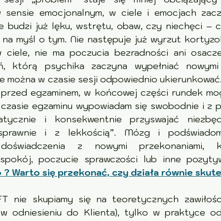
 sensie emocjonalnym, w ciele i emocjach zaczy
ie budzi już lęku, wstrętu, obaw, czy niechęci – c
a myśl o tym. Nie następuje już wyrzut kortyzolu 
 ciele, nie ma poczucia bezradności ani osacze
ń, którą psychika zaczyna wypełniać nowymi 
re można w czasie sesji odpowiednio ukierunkować
przed egzaminem, w końcowej części rundek mogą
 czasie egzaminu wypowiadam się swobodnie i z p
atycznie i konsekwentnie przyswajać niezbędn
sprawnie i z lekkością”. Mózg i podświadom
doświadczenia z nowymi przekonaniami, k
 ? Warto się przekonać, czy działa równie skute
T nie skupiamy się na teoretycznych zawiłościa
 (w odniesieniu do Klienta), tylko w praktyce od