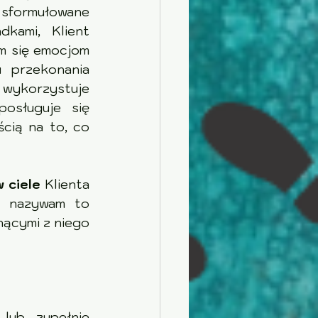
                 
kami, Klient 
                  
                 
 wykorzystuje 
osługuje się 
cią na to, co 
 ciele 
Klienta 
e nazywam to 
ącymi z niego 
lub zupełnie 