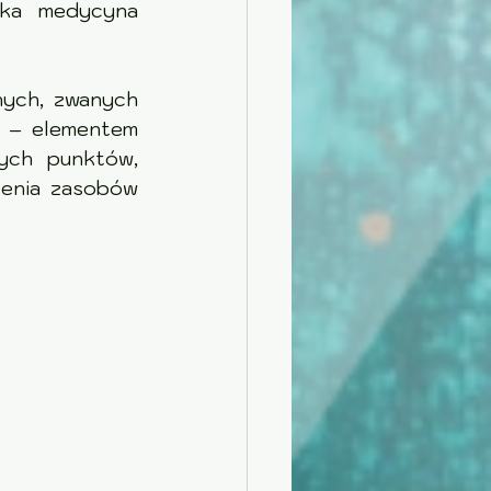
ska medycyna 
ych, zwanych 
 – elementem 
ych punktów, 
enia zasobów 