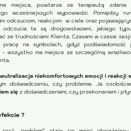
jsca, powtarza za terapeutą zdania sformułowane         
go wcześniejszych wypowiedzi. Pomiędzy rund
czuciom, reakcjom  w ciele oraz pojawiającym się emocjom    
cia te są drogowskazami, jakiego typu przekonania           
ć ze trudnościami Klienta. Czasami w czasie sesji
 i pracę na symbolach, gdyż podświadomość p
 - wszystko ma miejsce ze szczególną wrażliwoś
nta.
neutralizacja niekomfortowych emocji i reakcji w
m doświadczeniu, czy problemie. Ja osobiści
iem się
 z doświadczeniem, czy przekonaniem i płyn
efekcie ?
esji „problem” staje się mniej obciążający 