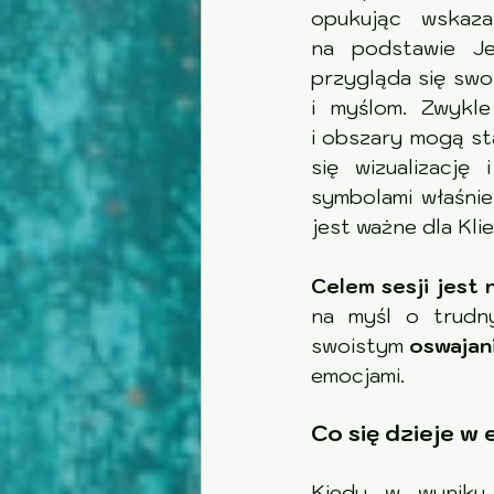
opukując wskazane mie
na podstawie Je
przygląda się swoim od
i myślom. Zwykle odczu
i obszary mogą sta
się wizualizację
symbolami właśnie
jest ważne dla Klie
Celem sesji jest 
na myśl o trudny
swoistym 
oswajan
emocjami.
Co się dzieje w 
Kiedy w wyniku s