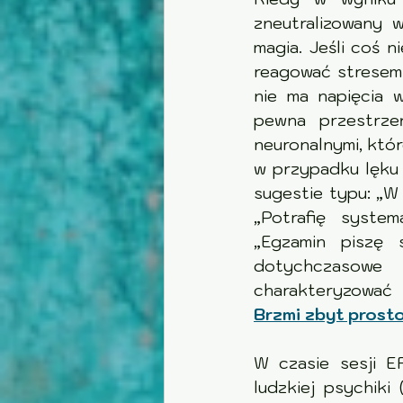
zneutralizowany w
magia. Jeśli coś n
reagować stresem n
nie ma napięcia w
pewna przestrze
neuronalnymi, któ
w przypadku lęku 
sugestie typu: „W
„Potrafię system
„Egzamin piszę 
dotychczasowe 
Brzmi zbyt prosto
W czasie sesji EF
ludzkiej psychiki