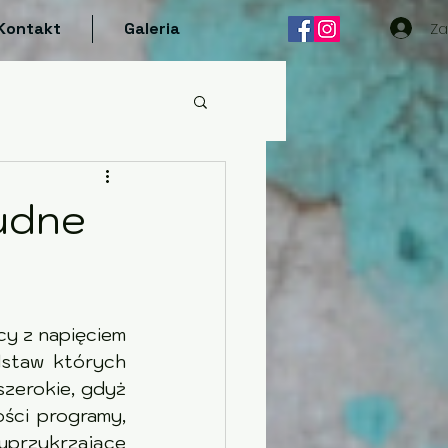
Za
Kontakt
Galeria
rudne
cy z napięciem 
staw których 
                 
                 
                  