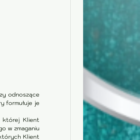
azy odnoszące 
 formułuje je 
tórej Klient 
go w zmaganiu 
tórych Klient 