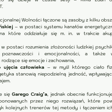
T.
jonalnej Wolności łączone są zasoby z kilku obs
ńskiej
na które oddziałuje się m. in. w trakcie akup
w postaci rozumienia złożoności ludzkiej psychiki, szczególnie
wczości i emocjonalności, a także wpływu myśli           
 rodzące się emocje i zachowania,
o ujęcia człowieka
 – w myśl którego ciało fiz
getyka stanowią niepodzielną jedność, wpływając
ajem.
e się 
Garego Craig’a
, jednak obecnie funkcjonuje wiele odmi
wanych przez niego rozwiązań, które powstawały wraz     
k kolejnych trenerów tej metody i łączeniem ic