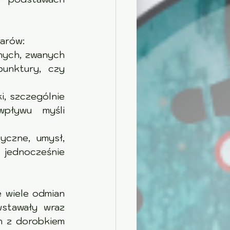
zarów:
 – w postaci systemu kanałów energetycznych, zwanych 
unktury, czy 
                  
                 
yczne, umysł, 
 jednocześnie 
an                  
                 
h z dorobkiem 