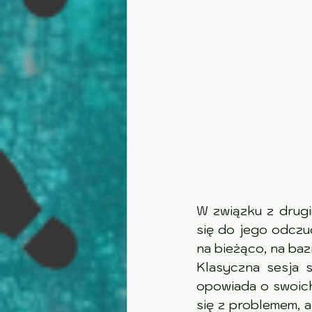
W związku z drugi
się do jego odczuć
na bieżąco, na baz
Klasyczna sesja s
opowiada o swoich
się z problemem, a