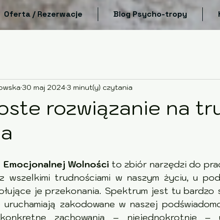
Oferta / Rezerwacje
Blog Psycho-tropy
kowska
30 maj 2024
3 minut(y) czytania
oste rozwiązanie na t
ia
i Emocjonalnej Wolności
 to zbiór narzędzi do pra
z wszelkimi trudnościami w naszym życiu, u pod
ce je przekonania. Spektrum jest tu bardzo szerokie, gdyż   
hamiają zakodowane w naszej podświadomości programy,        
ne zachowania – niejednokrotnie – uprzykrzające             