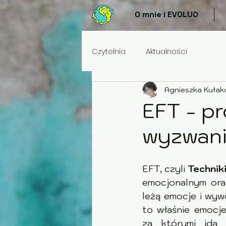
O mnie i EVOLUO
Czytelnia
Aktualności
Agnieszka Kuła
EFT - pr
wyzwan
EFT, czyli 
Technik
emocjonalnym ora
leżą emocje i wywołują
to właśnie emocje uruc
za którymi idą konkret