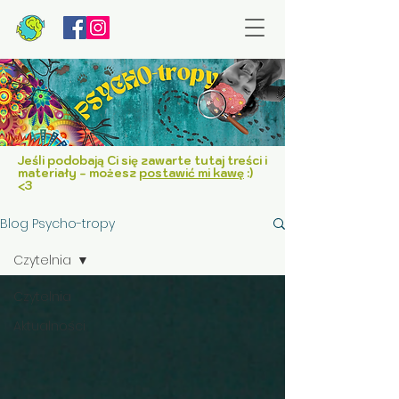
Jeśli podobają Ci się zawarte tutaj treści i
materiały - możesz
postawić mi kawę
:)
<3
Blog Psycho-tropy
Czytelnia
Czytelnia
Aktualności