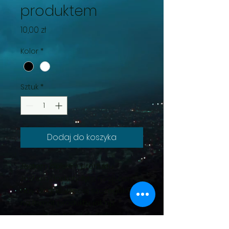
produktem
Cena
10,00 zł
Kolor
*
Sztuk
*
Dodaj do koszyka
Jestem opisem produktu. 
Jestem doskonałym miejscem, 
aby dodać więcej szczegółów 
na temat produktu, jak np. 
rozmiar, materiał, instrukcje 
pielęgnacji i instrukcje 